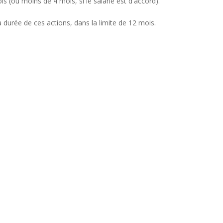
s (ou moins de 4 mois, si le salarié est d'accord).
 durée de ces actions, dans la limite de 12 mois.