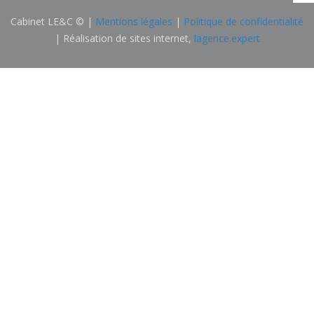
Cabinet LE&C © |
Mentions légales
|
Politique de confidentialité
| Réalisation de sites internet,
lagence.expert