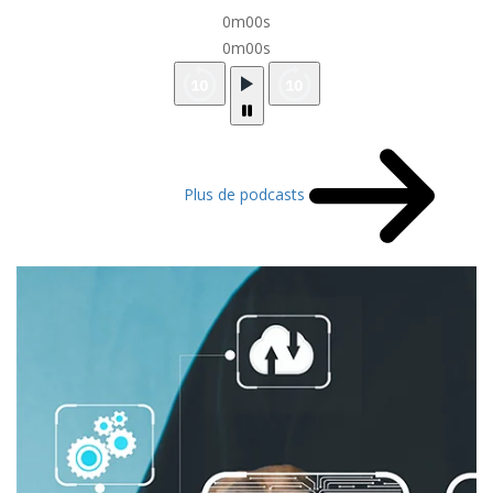
0m00s
0m00s
Plus de podcasts