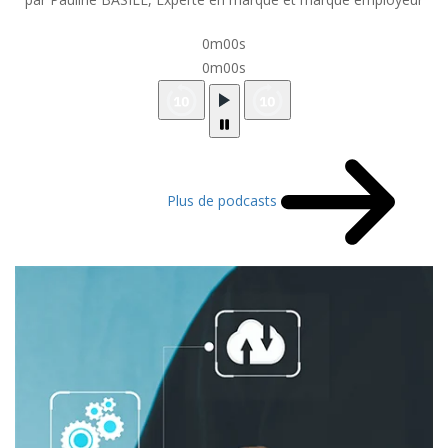
0m00s
0m00s
Plus de podcasts