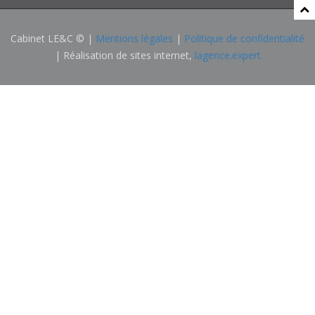
Cabinet LE&C © |
Mentions légales
|
Politique de confidentialité
| Réalisation de sites internet,
lagence.expert