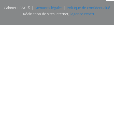
Cabinet LE&C © |
Mentions légales
|
Politique de confidentialité
| Réalisation de sites internet,
lagence.expert