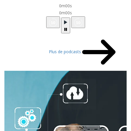
0m00s
0m00s
Plus de podcasts