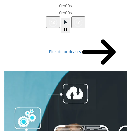
0m00s
0m00s
Plus de podcasts