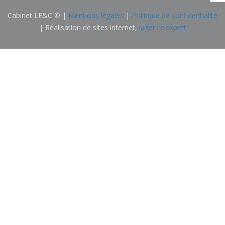
Cabinet LE&C © |
Mentions légales
|
Politique de confidentialité
| Réalisation de sites internet,
lagence.expert