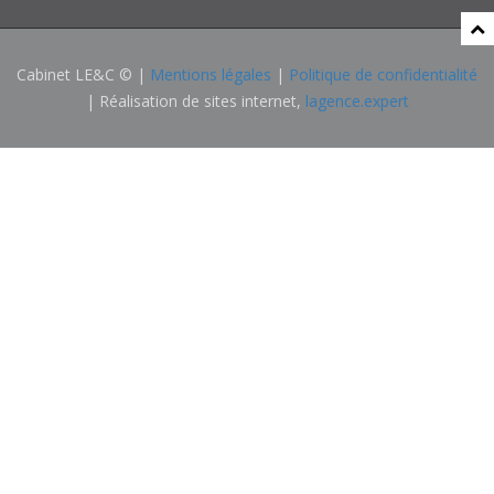
Cabinet LE&C © |
Mentions légales
|
Politique de confidentialité
| Réalisation de sites internet,
lagence.expert