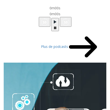
0m00s
0m00s
Plus de podcasts