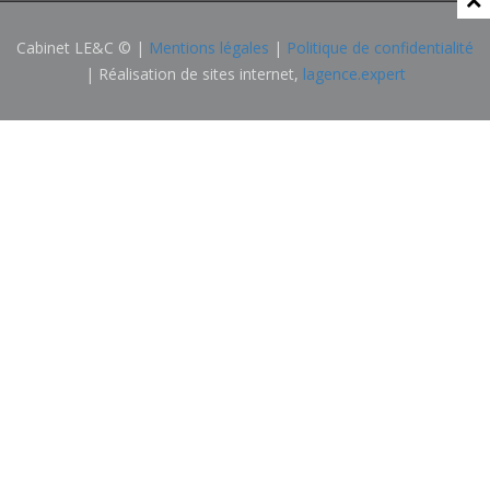
Cabinet LE&C © |
Mentions légales
|
Politique de confidentialité
| Réalisation de sites internet,
lagence.expert