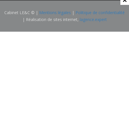
Cabinet LE&C © |
Mentions légales
|
Politique de confidentialité
| Réalisation de sites internet,
lagence.expert