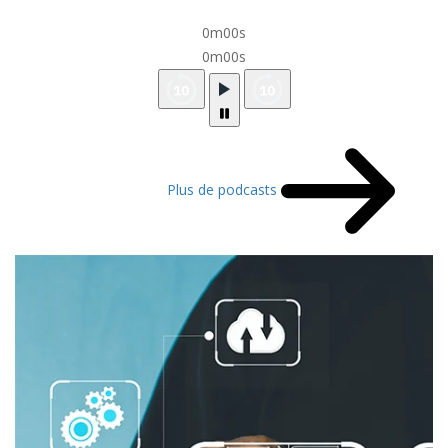
0m00s
0m00s
Plus de podcasts