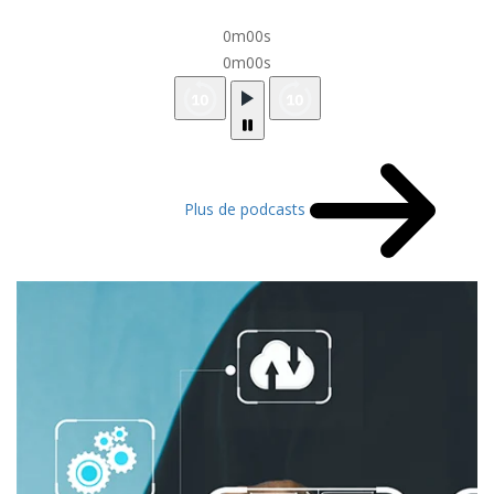
0m00s
0m00s
Plus de podcasts