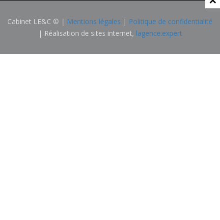
Cabinet LE&C © |
Mentions légales
|
Politique de confidentialité
| Réalisation de sites internet,
lagence.expert