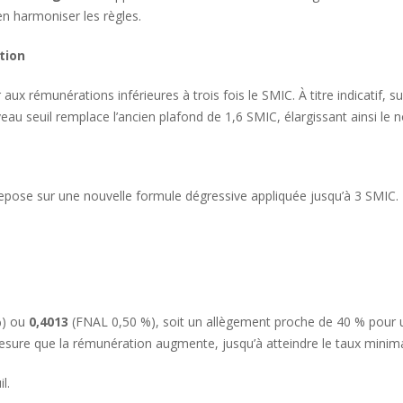
d’en harmoniser les règles.
tion
ux rémunérations inférieures à trois fois le SMIC. À titre indicatif, s
au seuil remplace l’ancien plafond de 1,6 SMIC, élargissant ainsi le n
repose sur une nouvelle formule dégressive appliquée jusqu’à 3 SMIC. L
%) ou
0,4013
(FNAL 0,50 %), soit un allègement proche de 40 % pour u
ure que la rémunération augmente, jusqu’à atteindre le taux minimal 
l.