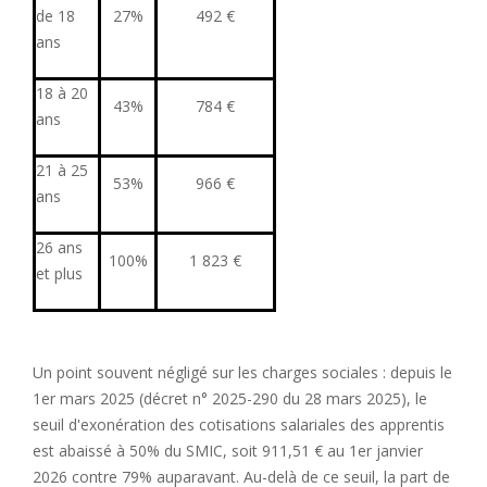
de 18
27%
492 €
ans
18 à 20
43%
784 €
ans
21 à 25
53%
966 €
ans
26 ans
100%
1 823 €
et plus
Un point souvent négligé sur les charges sociales : depuis le
1er mars 2025 (décret n° 2025-290 du 28 mars 2025), le
seuil d'exonération des cotisations salariales des apprentis
est abaissé à 50% du SMIC, soit 911,51 € au 1er janvier
2026 contre 79% auparavant. Au-delà de ce seuil, la part de