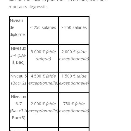
montants dégressifs.
Niveau
de
< 250 salariés
≥ 250 salariés
diplôme
Niveaux
5 000 €
(aide
2 000 €
(aide
3-4 (CAP
unique)
exceptionnelle)
à Bac)
Niveau 5
4 500 €
(aide
1 500 €
(aide
(Bac+2)
exceptionnelle)
exceptionnelle)
Niveaux
6-7
2 000 €
(aide
750 €
(aide
(Bac+3 à
exceptionnelle)
exceptionnelle)
Bac+5)