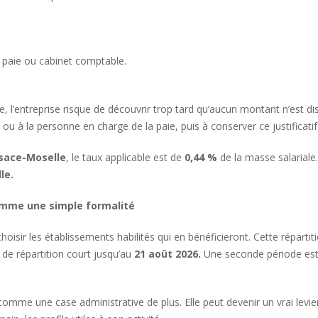
 paie ou cabinet comptable.
ste, l’entreprise risque de découvrir trop tard qu’aucun montant n’est d
u à la personne en charge de la paie, puis à conserver ce justificatif d
sace-Moselle
, le taux applicable est de
0,44 %
de la masse salariale. L
le.
comme une simple formalité
choisir les établissements habilités qui en bénéficieront. Cette réparti
 de répartition court jusqu’au
21 août 2026.
Une seconde période est
comme une case administrative de plus. Elle peut devenir un vrai levie