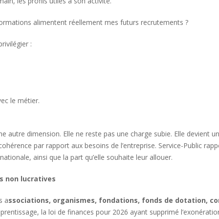
, les profils utiles à son activité.
 formations alimentent réellement mes futurs recrutements ?
rivilégier :
ec le métier.
une autre dimension. Elle ne reste pas une charge subie. Elle devien
cohérence par rapport aux besoins de l’entreprise. Service-Public rappel
ationale, ainsi que la part qu’elle souhaite leur allouer.
s non lucratives
s a
ssociations, organismes, fondations, fonds de dotation, co
prentissage, la loi de finances pour 2026 ayant supprimé l’exonération 