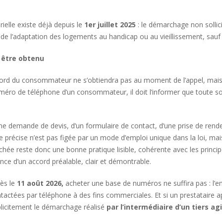
rielle existe déjà depuis le
1er juillet 2025
: le démarchage non sollici
de l’adaptation des logements au handicap ou au vieillissement, sauf 
 être obtenu
’accord du consommateur ne s’obtiendra pas au moment de l’appel, mai
 numéro de téléphone d’un consommateur, il doit l’informer que toute 
’une demande de devis, d’un formulaire de contact, d’une prise de rend
me précise n’est pas figée par un mode d’emploi unique dans la loi, m
hée reste donc une bonne pratique lisible, cohérente avec les princip
nce d’un accord préalable, clair et démontrable.
rès le
11 août 2026,
acheter une base de numéros ne suffira pas : l’e
actées par téléphone à des fins commerciales. Et si un prestataire a
xplicitement le démarchage réalisé
par l’intermédiaire d’un tiers a