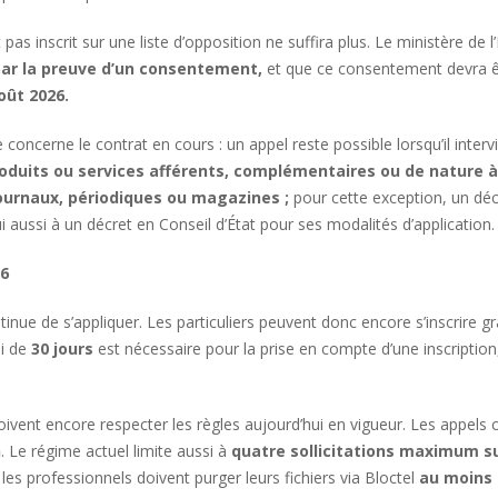
t pas inscrit sur une liste d’opposition ne suffira plus. Le ministère de
 par la preuve d’un consentement,
et que ce consentement devra 
oût 2026.
ncerne le contrat en cours : un appel reste possible lorsqu’il intervie
oduits ou services afférents, complémentaires ou de nature à 
ournaux, périodiques ou magazines ;
pour cette exception, un décr
i aussi à un décret en Conseil d’État pour ses modalités d’application.
26
tinue de s’appliquer. Les particuliers peuvent donc encore s’inscrire 
ai de
30 jours
est nécessaire pour la prise en compte d’une inscription,
doivent encore respecter les règles aujourd’hui en vigueur. Les appel
h
. Le régime actuel limite aussi à
quatre sollicitations maximum su
es professionnels doivent purger leurs fichiers via Bloctel
au moins 